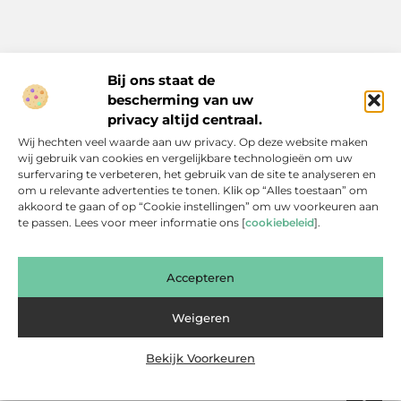
Bij ons staat de
bescherming van uw
Inspiratie, tips en verhalen voor elk moment.
privacy altijd centraal.
Ontdek een breed scala aan artikelen en blogs die je dagelijks
Wij hechten veel waarde aan uw privacy. Op deze website maken
leven verrijken, van praktische adviezen tot boeiende verhalen.
wij gebruik van cookies en vergelijkbare technologieën om uw
surfervaring te verbeteren, het gebruik van de site te analyseren en
Bericht categorie
om u relevante advertenties te tonen. Klik op “Alles toestaan” om
akkoord te gaan of op “Cookie instellingen” om uw voorkeuren aan
te passen. Lees voor meer informatie ons [
cookiebeleid
].
Onze informatie
Accepteren
Backlinks Kopen: Slimme Investering of Gevaarlijke Shortcut?
Kan je geld verdienen met een website? Een eerlijke blik achter de schermen
Weigeren
Bekijk Voorkeuren
Website index
Cookiebeleid (EU)
@2025 www.bsdesmidse.nl. All Right Reserved.