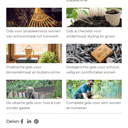
stabiele knie
Gids voor probleemloos wonen:
Gids & checklist voor
van schoonmaak tot tuinwerk
onderhoud, styling en groen
Praktische gids voor
Doelgerichte gids voor schoon,
binnenklimaat en buitenruimte
veilig en comfortabel wonen
De ultieme gids voor huis & tuin
Complete gids voor slim wonen
zonder gedoe
en tuinieren
Delen: