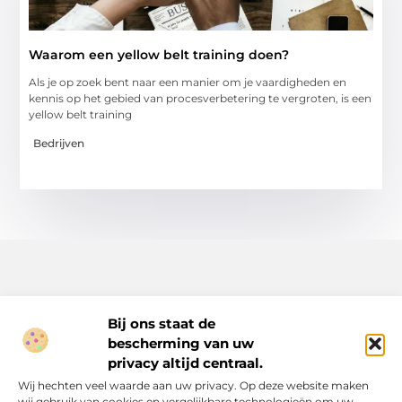
Waarom een yellow belt training doen?
Als je op zoek bent naar een manier om je vaardigheden en
kennis op het gebied van procesverbetering te vergroten, is een
yellow belt training
Bedrijven
Bij ons staat de
bescherming van uw
Inspiratie, tips en verhalen voor elk moment.
privacy altijd centraal.
Ontdek een breed scala aan artikelen en blogs die je dagelijks
Wij hechten veel waarde aan uw privacy. Op deze website maken
leven verrijken, van praktische adviezen tot boeiende verhalen.
wij gebruik van cookies en vergelijkbare technologieën om uw