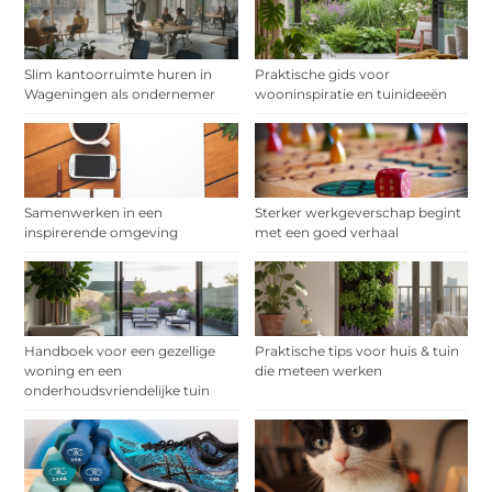
Slim kantoorruimte huren in
Praktische gids voor
Wageningen als ondernemer
wooninspiratie en tuinideeën
Samenwerken in een
Sterker werkgeverschap begint
inspirerende omgeving
met een goed verhaal
Handboek voor een gezellige
Praktische tips voor huis & tuin
woning en een
die meteen werken
onderhoudsvriendelijke tuin