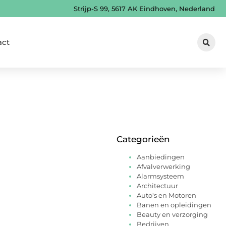
Strijp-S 99, 5617 AK Eindhoven, Nederland
act
Categorieën
Aanbiedingen
Afvalverwerking
Alarmsysteem
Architectuur
Auto's en Motoren
Banen en opleidingen
Beauty en verzorging
Bedrijven