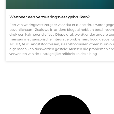
Wanneer een verzwaringsvest gebruiken?
Een verzwaringsvest zorgt er voor dat er diepe druk wordt geg
bovenlichaam. Zoals we in andere blogs al hebben beschreven
druk een kalmerend effect. Diepe druk wordt onder andere toe
mensen met: sensorische integratie problemen, hoog gevoelig
ADHD, ADD, angststoornissen, slaapstoornissen of een burn-out
algemeen kan dus worden gesteld: Mensen die problemen erva
verwerken van de zintuigelijke prikkels. In deze blog