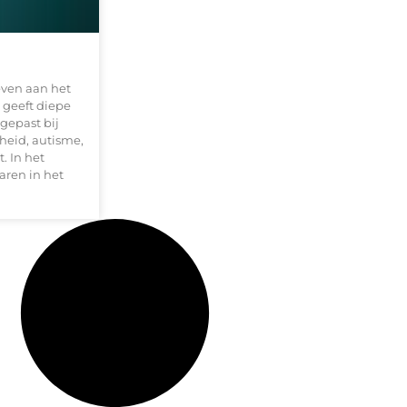
even aan het
 geeft diepe
gepast bij
heid, autisme,
. In het
ren in het