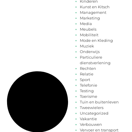
Kinderen
Kunst en Kitsch
Management
Marketing
Media
Meubels
Mobiliteit
Mode en Kleding
Muziek
Onderwijs
Particuliere
dienstverlening
Rechten
Relatie
Sport
Telefonie
Testing
Toerisme
Tuin en buitenleven
Tweewielers
Uncategorized
Vakantie
Verbouwen
Vervoer en transport