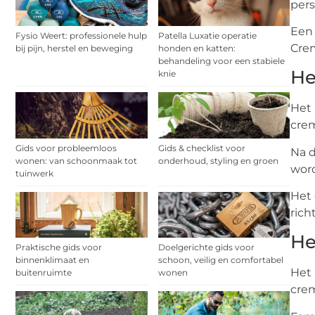
pers
Een 
Fysio Weert: professionele hulp
Patella Luxatie operatie
Crem
bij pijn, herstel en beweging
honden en katten:
behandeling voor een stabiele
He
knie
Het 
crem
Gids voor probleemloos
Gids & checklist voor
Na d
wonen: van schoonmaak tot
onderhoud, styling en groen
word
tuinwerk
Het 
rich
He
Praktische gids voor
Doelgerichte gids voor
binnenklimaat en
schoon, veilig en comfortabel
Het 
buitenruimte
wonen
crem