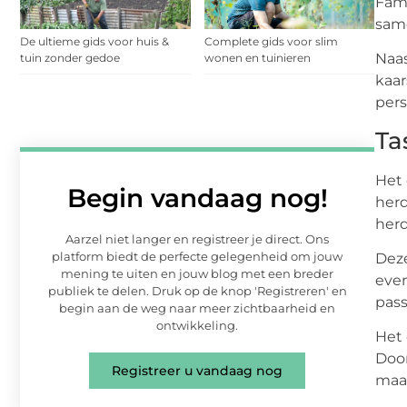
Fami
same
De ultieme gids voor huis &
Complete gids voor slim
Naas
tuin zonder gedoe
wonen en tuinieren
kaa
pers
Ta
Het 
Begin vandaag nog!
herd
her
Aarzel niet langer en registreer je direct. Ons
platform biedt de perfecte gelegenheid om jouw
Deze
mening te uiten en jouw blog met een breder
even
publiek te delen. Druk op de knop 'Registreren' en
pass
begin aan de weg naar meer zichtbaarheid en
ontwikkeling.
Het 
Door
Registreer u vandaag nog
maar