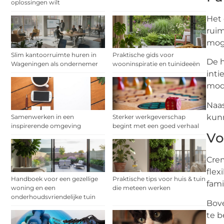
oplossingen wilt
Het 
ruim
moge
Slim kantoorruimte huren in
Praktische gids voor
De h
Wageningen als ondernemer
wooninspiratie en tuinideeën
inti
mode
Naas
kunn
Samenwerken in een
Sterker werkgeverschap
inspirerende omgeving
begint met een goed verhaal
Vo
Crem
flex
Handboek voor een gezellige
Praktische tips voor huis & tuin
fami
woning en een
die meteen werken
onderhoudsvriendelijke tuin
Bove
te b