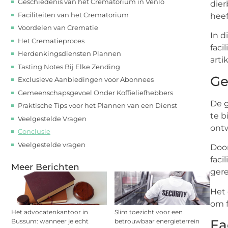
Geschiedenis van het Crematorium in Venlo
dier
Faciliteiten van het Crematorium
heef
Voordelen van Crematie
In d
Het Crematieproces
faci
Herdenkingsdiensten Plannen
arti
Tasting Notes Bij Elke Zending
Ge
Exclusieve Aanbiedingen voor Abonnees
Gemeenschapsgevoel Onder Koffieliefhebbers
De g
Praktische Tips voor het Plannen van een Dienst
te b
Veelgestelde Vragen
ontw
Conclusie
Veelgestelde vragen
Door
faci
Meer Berichten
gere
Het 
om f
Het advocatenkantoor in
Slim toezicht voor een
Fa
Bussum: wanneer je echt
betrouwbaar energieterrein