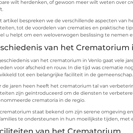
bare wilt herdenken, of gewoon meer wilt weten over cre
t.
it artikel bespreken we de verschillende aspecten van 
liteiten, tot de voordelen van crematies en praktische t
kel u helpt om een weloverwogen beslissing te nemen en 
schiedenis van het Crematorium 
eschiedenis van het crematorium in Venlo gaat vele ja
ieden voor afscheid en rouw. In die tijd was crematie no
ikkeld tot een belangrijke faciliteit in de gemeenschap.
 de jaren heen heeft het crematorium tal van verbete
liteiten zijn geïntroduceerd om de diensten te verbete
nommeerde crematoria in de regio.
crematorium staat bekend om zijn serene omgeving en 
amilies te ondersteunen in hun moeilijkste tijden, met e
ciliteiten van het Crematorium