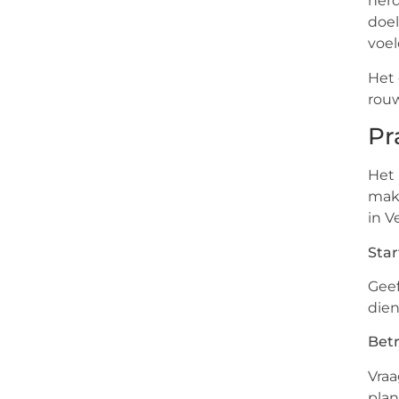
herd
doel
voel
Het 
rouw
Pr
Het 
make
in V
Sta
Geef
dien
Betr
Vraa
plan