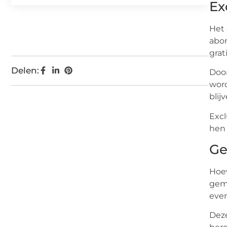
Ex
Het 
abon
grat
Delen:
Door
word
blij
Excl
hen 
Ge
Hoew
geme
eve
Dez