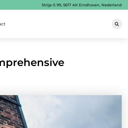
Strijp-S 99, 5617 AK Eindhoven, Nederland
act
omprehensive