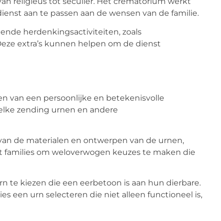
van religieus tot seculier. Het crematorium werkt
ienst aan te passen aan de wensen van de familie.
lende herdenkingsactiviteiten, zoals
eze extra’s kunnen helpen om de dienst
en van een persoonlijke en betekenisvolle
 elke zending urnen en andere
 van de materialen en ontwerpen van de urnen,
lpt families om weloverwogen keuzes te maken die
rn te kiezen die een eerbetoon is aan hun dierbare.
s een urn selecteren die niet alleen functioneel is,