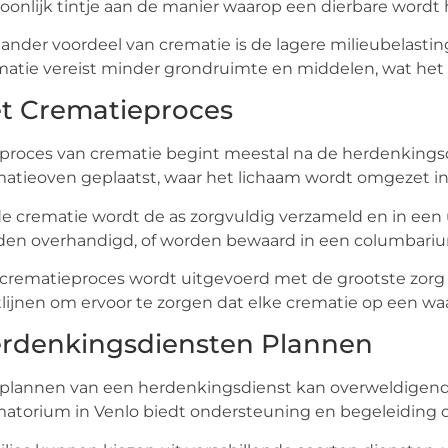
oonlijk tintje aan de manier waarop een dierbare wordt 
ander voordeel van crematie is de lagere milieubelasting
atie vereist minder grondruimte en middelen, wat he
t Crematieproces
proces van crematie begint meestal na de herdenkingsd
atieoven geplaatst, waar het lichaam wordt omgezet in 
e crematie wordt de as zorgvuldig verzameld en in een u
en overhandigd, of worden bewaard in een columbariu
crematieproces wordt uitgevoerd met de grootste zorg e
tlijnen om ervoor te zorgen dat elke crematie op een wa
rdenkingsdiensten Plannen
plannen van een herdenkingsdienst kan overweldigend zij
atorium in Venlo biedt ondersteuning en begeleiding om