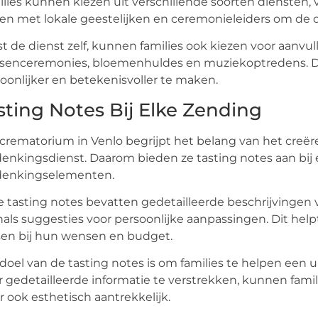
lies kunnen kiezen uit verschillende soorten diensten, 
n met lokale geestelijken en ceremonieleiders om de d
t de dienst zelf, kunnen families ook kiezen voor aanvul
rsenceremonies, bloemenhuldes en muziekoptredens. D
oonlijker en betekenisvoller te maken.
sting Notes Bij Elke Zending
crematorium in Venlo begrijpt het belang van het creër
enkingsdienst. Daarom bieden ze tasting notes aan bij
denkingselementen.
 tasting notes bevatten gedetailleerde beschrijvingen
als suggesties voor persoonlijke aanpassingen. Dit he
en bij hun wensen en budget.
doel van de tasting notes is om families te helpen een u
 gedetailleerde informatie te verstrekken, kunnen familie
 ook esthetisch aantrekkelijk.