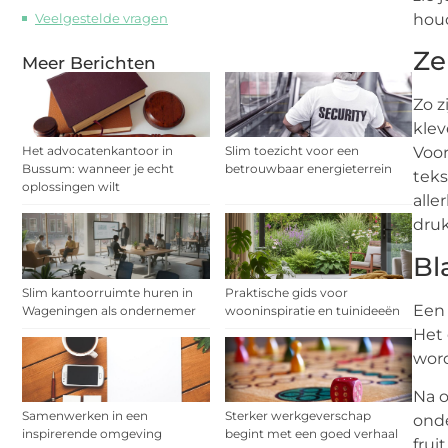
Veelgestelde vragen
houd
Ze
Meer Berichten
Zo z
klev
Het advocatenkantoor in
Slim toezicht voor een
Voor
Bussum: wanneer je echt
betrouwbaar energieterrein
teks
oplossingen wilt
alle
druk
Bl
Slim kantoorruimte huren in
Praktische gids voor
Een 
Wageningen als ondernemer
wooninspiratie en tuinideeën
Het 
word
Na o
Samenwerken in een
Sterker werkgeverschap
onde
inspirerende omgeving
begint met een goed verhaal
frui