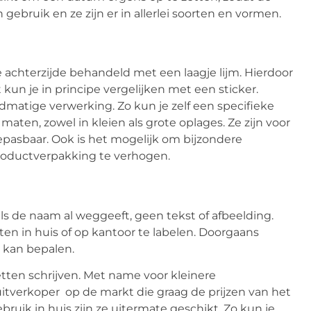
 gebruik en ze zijn er in allerlei soorten en vormen.
 achterzijde behandeld met een laagje lijm. Hierdoor
 kun je in principe vergelijken met een sticker.
ndmatige verwerking. Zo kun je zelf een specifieke
n maten, zowel in kleien als grote oplages. Ze zijn voor
oepasbaar. Ook is het mogelijk om bijzondere
productverpakking te verhogen.
als de naam al weggeeft, geen tekst of afbeelding.
en in huis of op kantoor te labelen. Doorgaans
e kan bepalen.
etten schrijven. Met name voor kleinere
uitverkoper op de markt die graag de prijzen van het
bruik in huis zijn ze uitermate geschikt. Zo kun je