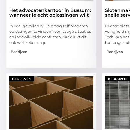
Het advocatenkantoor in Bussum:
Slotenmak
wanneer je echt oplossingen wilt
snelle ser
In veel gevallen wil je graag zelf proberen
Er gaat niet
oplossingen te vinden voor lastige situaties
veiligheid in
en ingewikkelde conflicten. Vaak lukt dit
Toch kan het
ook wel, zeker nu je
buitengeslote
Bedrijven
Bedrijven
BEDRIJVEN
BEDRIJVEN