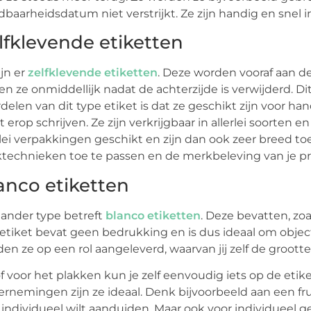
baarheidsdatum niet verstrijkt. Ze zijn handig en snel in
lfklevende etiketten
ijn er
zelfklevende etiketten
. Deze worden vooraf aan de
en ze onmiddellijk nadat de achterzijde is verwijderd. Dit
delen van dit type etiket is dat ze geschikt zijn voor ha
t erop schrijven. Ze zijn verkrijgbaar in allerlei soorten e
rlei verpakkingen geschikt en zijn dan ook zeer breed t
technieken toe te passen en de merkbeleving van je 
anco etiketten
ander type betreft
blanco etiketten
. Deze bevatten, zo
etiket bevat geen bedrukking en is dus ideaal om object
en ze op een rol aangeleverd, waarvan jij zelf de groott
f voor het plakken kun je zelf eenvoudig iets op de etik
rnemingen zijn ze ideaal. Denk bijvoorbeeld aan een fr
t individueel wilt aanduiden. Maar ook voor individueel ge