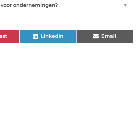
kt voor ondernemingen?
▼
est
LinkedIn
Email