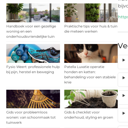
bijv
http
Handboek voor een gezellige
Praktische tips voor huis & tuin
woning en een
die meteen werken
onderhoudsvriendelijke tuin
Ve
Fysio Weert: professionele hulp
Patella Luxatie operatie
bij pijn, herstel en beweging
honden en katten:
behandeling voor een stabiele
knie
Gids voor probleemloos
Gids & checklist voor
wonen: van schoonmaak tot
onderhoud, styling en groen
tuinwerk