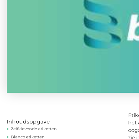
Etik
Inhoudsopgave
het 
Zelfklevende etiketten
oogo
Blanco etiketten
zie 