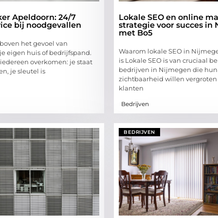
er Apeldoorn: 24/7
Lokale SEO en online mar
vice bij noodgevallen
strategie voor succes in
met Bo5
s boven het gevoel van
Waarom lokale SEO in Nijmege
 je eigen huis of bedrijfspand.
is Lokale SEO is van cruciaal b
 iedereen overkomen: je staat
bedrijven in Nijmegen die hun
n, je sleutel is
zichtbaarheid willen vergrote
klanten
Bedrijven
BEDRIJVEN