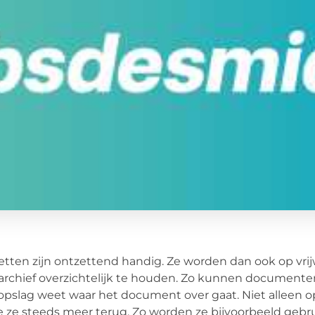
etten zijn ontzettend handig. Ze worden dan ook op vri
archief overzichtelijk te houden. Zo kunnen documenten
pslag weet waar het document over gaat. Niet alleen o
je ze steeds meer terug. Zo worden ze bijvoorbeeld geb