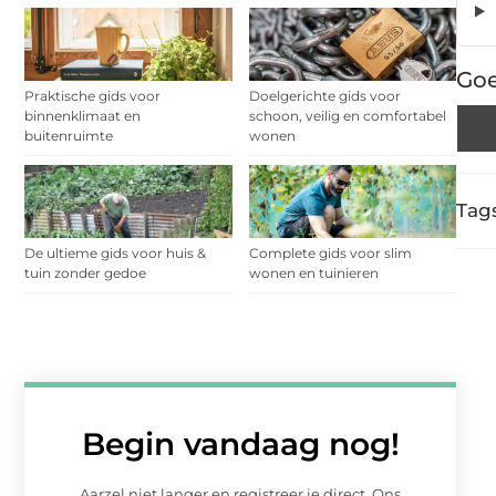
Goe
Praktische gids voor
Doelgerichte gids voor
binnenklimaat en
schoon, veilig en comfortabel
buitenruimte
wonen
Tags
De ultieme gids voor huis &
Complete gids voor slim
tuin zonder gedoe
wonen en tuinieren
Begin vandaag nog!
Aarzel niet langer en registreer je direct. Ons