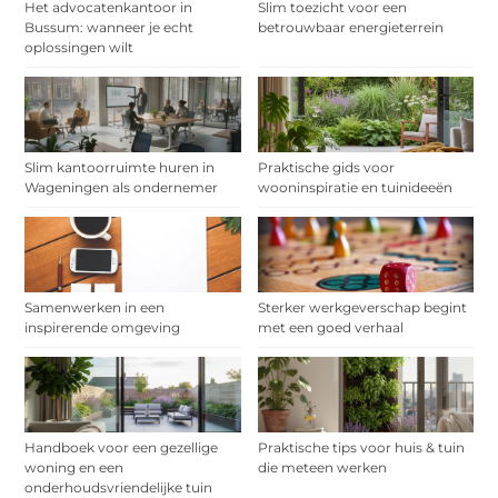
Het advocatenkantoor in
Slim toezicht voor een
Bussum: wanneer je echt
betrouwbaar energieterrein
oplossingen wilt
Slim kantoorruimte huren in
Praktische gids voor
Wageningen als ondernemer
wooninspiratie en tuinideeën
Samenwerken in een
Sterker werkgeverschap begint
inspirerende omgeving
met een goed verhaal
Handboek voor een gezellige
Praktische tips voor huis & tuin
woning en een
die meteen werken
onderhoudsvriendelijke tuin