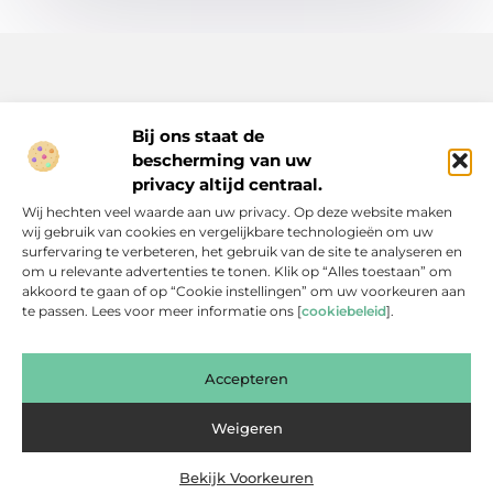
Bij ons staat de
bescherming van uw
Inspiratie, tips en verhalen voor elk moment.
privacy altijd centraal.
Ontdek een breed scala aan artikelen en blogs die je dagelijks
Wij hechten veel waarde aan uw privacy. Op deze website maken
leven verrijken, van praktische adviezen tot boeiende verhalen.
wij gebruik van cookies en vergelijkbare technologieën om uw
surfervaring te verbeteren, het gebruik van de site te analyseren en
Bericht categorie
om u relevante advertenties te tonen. Klik op “Alles toestaan” om
akkoord te gaan of op “Cookie instellingen” om uw voorkeuren aan
te passen. Lees voor meer informatie ons [
cookiebeleid
].
Onze informatie
Accepteren
Backlinks Kopen: Slimme Investering of Gevaarlijke Shortcut?
Kan je geld verdienen met een website? Een eerlijke blik achter de schermen
Weigeren
Bekijk Voorkeuren
Website index
Cookiebeleid (EU)