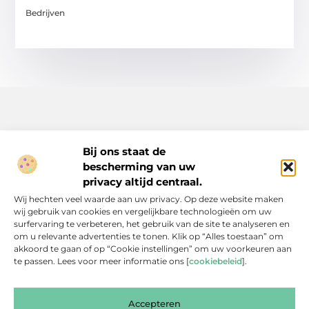
Bedrijven
Bij ons staat de
bescherming van uw
Inspiratie, tips en verhalen voor elk moment.
privacy altijd centraal.
Ontdek een breed scala aan artikelen en blogs die je dagelijks
Wij hechten veel waarde aan uw privacy. Op deze website maken
leven verrijken, van praktische adviezen tot boeiende verhalen.
wij gebruik van cookies en vergelijkbare technologieën om uw
surfervaring te verbeteren, het gebruik van de site te analyseren en
Bericht categorie
om u relevante advertenties te tonen. Klik op “Alles toestaan” om
akkoord te gaan of op “Cookie instellingen” om uw voorkeuren aan
te passen. Lees voor meer informatie ons [
cookiebeleid
].
Onze informatie
Accepteren
Backlinks Kopen: Slimme Investering of Gevaarlijke Shortcut?
Kan je geld verdienen met een website? Een eerlijke blik achter de schermen