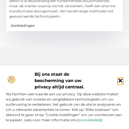
Beton is al eeuwenlang een fundamenteel bouwmateriaal,
maar de manier waarop we het verwerken, heeft een enorme
transformatie doorgemaakt. Van handmatige methoden tot
geavanceerde technologieën,
Aanbiedingen
Bij ons staat de
bescherming van uw
Inspiratie, tips en verhalen voor elk moment.
privacy altijd centraal.
Ontdek een breed scala aan artikelen en blogs die je dagelijks
Wij hechten veel waarde aan uw privacy. Op deze website maken
leven verrijken, van praktische adviezen tot boeiende verhalen.
wij gebruik van cookies en vergelijkbare technologieën om uw
surfervaring te verbeteren, het gebruik van de site te analyseren en
Bericht categorie
om u relevante advertenties te tonen. Klik op “Alles toestaan” om
akkoord te gaan of op “Cookie instellingen” om uw voorkeuren aan
te passen. Lees voor meer informatie ons [
cookiebeleid
].