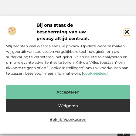
Bij ons staat de
bescherming van uw
Inspiratie, tips en verhalen voor elk moment.
privacy altijd centraal.
Ontdek een breed scala aan artikelen en blogs die je dagelijks
Wij hechten veel waarde aan uw privacy. Op deze website maken
leven verrijken, van praktische adviezen tot boeiende verhalen.
wij gebruik van cookies en vergelijkbare technologieën om uw
surfervaring te verbeteren, het gebruik van de site te analyseren en
Bericht categorie
om u relevante advertenties te tonen. Klik op “Alles toestaan” om
akkoord te gaan of op “Cookie instellingen” om uw voorkeuren aan
te passen. Lees voor meer informatie ons [
cookiebeleid
].
Onze informatie
Accepteren
Backlinks Kopen: Slimme Investering of Gevaarlijke Shortcut?
Kan je geld verdienen met een website? Een eerlijke blik achter de schermen
Weigeren
Bekijk Voorkeuren
Website index
Cookiebeleid (EU)
@2025 www.bsdesmidse.nl. All Right Reserved.