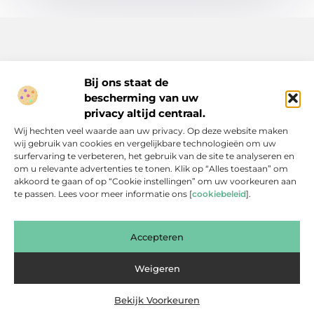
Bij ons staat de
bescherming van uw
Inspiratie, tips en verhalen voor elk moment.
privacy altijd centraal.
Ontdek een breed scala aan artikelen en blogs die je dagelijks
Wij hechten veel waarde aan uw privacy. Op deze website maken
leven verrijken, van praktische adviezen tot boeiende verhalen.
wij gebruik van cookies en vergelijkbare technologieën om uw
surfervaring te verbeteren, het gebruik van de site te analyseren en
Bericht categorie
om u relevante advertenties te tonen. Klik op “Alles toestaan” om
akkoord te gaan of op “Cookie instellingen” om uw voorkeuren aan
te passen. Lees voor meer informatie ons [
cookiebeleid
].
Onze informatie
Accepteren
Backlinks Kopen: Slimme Investering of Gevaarlijke Shortcut?
Kan je geld verdienen met een website? Een eerlijke blik achter de schermen
Weigeren
Bekijk Voorkeuren
Website index
Cookiebeleid (EU)