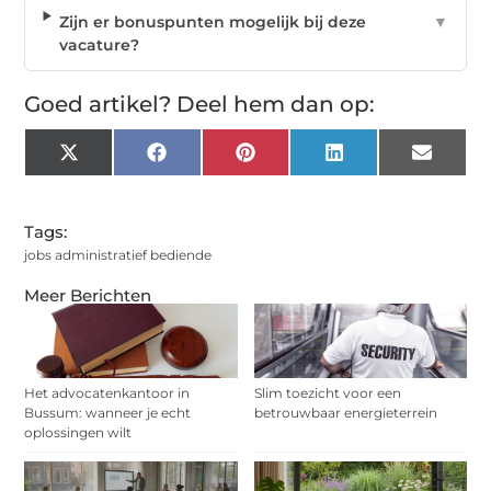
Zijn er bonuspunten mogelijk bij deze
▼
vacature?
Goed artikel? Deel hem dan op:
X
Facebook
Pinterest
LinkedIn
Email
(Twitter)
Tags:
jobs administratief bediende
Meer Berichten
Het advocatenkantoor in
Slim toezicht voor een
Bussum: wanneer je echt
betrouwbaar energieterrein
oplossingen wilt