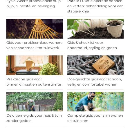
Fysio Weert: professionele hulp
Patella Luxatie operatie honden
bij pijn, herstel en beweging
en katten: behandeling voor een
stabiele knie
Gids voor probleemloos wonen:
Gids & checklist voor
van schoonmaak tot tuinwerk
onderhoud, styling en groen
Praktische gids voor
Doelgerichte gids voor schoon,
binnenklimaat en buitenruimte
veilig en comfortabel wonen
De ultieme gids voor huis & tuin
Complete gids voor slim wonen
zonder gedoe
en tuinieren