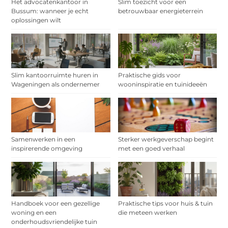
Het advocatenkantoor in
Slim toezicht voor een
Bussum: wanneer je echt
betrouwbaar energieterrein
oplossingen wilt
Slim kantoorruimte huren in
Praktische gids voor
Wageningen als ondernemer
wooninspiratie en tuinideeën
Samenwerken in een
Sterker werkgeverschap begint
inspirerende omgeving
met een goed verhaal
Handboek voor een gezellige
Praktische tips voor huis & tuin
woning en een
die meteen werken
onderhoudsvriendelijke tuin