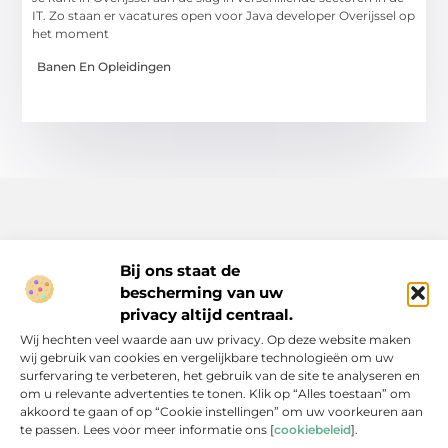
IT. Zo staan er vacatures open voor Java developer Overijssel op
het moment
Banen En Opleidingen
Bij ons staat de
bescherming van uw
Inspiratie, tips en verhalen voor elk moment.
privacy altijd centraal.
Ontdek een breed scala aan artikelen en blogs die je dagelijks
Wij hechten veel waarde aan uw privacy. Op deze website maken
leven verrijken, van praktische adviezen tot boeiende verhalen.
wij gebruik van cookies en vergelijkbare technologieën om uw
surfervaring te verbeteren, het gebruik van de site te analyseren en
Bericht categorie
om u relevante advertenties te tonen. Klik op “Alles toestaan” om
akkoord te gaan of op “Cookie instellingen” om uw voorkeuren aan
te passen. Lees voor meer informatie ons [
cookiebeleid
].