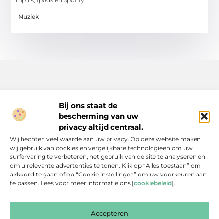
mp3’s, Ipods en Spotify
Muziek
Bij ons staat de
bescherming van uw
Inspiratie, tips en verhalen voor elk moment.
privacy altijd centraal.
Ontdek een breed scala aan artikelen en blogs die je dagelijks
Wij hechten veel waarde aan uw privacy. Op deze website maken
leven verrijken, van praktische adviezen tot boeiende verhalen.
wij gebruik van cookies en vergelijkbare technologieën om uw
surfervaring te verbeteren, het gebruik van de site te analyseren en
Bericht categorie
om u relevante advertenties te tonen. Klik op “Alles toestaan” om
akkoord te gaan of op “Cookie instellingen” om uw voorkeuren aan
te passen. Lees voor meer informatie ons [
cookiebeleid
].
Onze informatie
Accepteren
Backlinks Kopen: Slimme Investering of Gevaarlijke Shortcut?
Kan je geld verdienen met een website? Een eerlijke blik achter de schermen