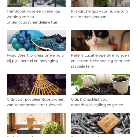
Handboek voor een gezellige
Praktische tips voor huis & tuin
woning en een
die meteen werken
onderhoudsvriendelijke tuin
Fysio Weert: professionele hulp
Patella Luxatie operatie honden
bij pijn, herstel en beweging
en katten: behandeling voor een
stabiele knie
Gids voor probleemloos wonen:
Gids & checklist voor
van schoonmaak tot tuinwerk
onderhoud, styling en groen