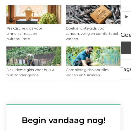
Praktische gids voor
Doelgerichte gids voor
Goe
binnenklimaat en
schoon, veilig en comfortabel
buitenruimte
wonen
Tags
De ultieme gids voor huis &
Complete gids voor slim
tuin zonder gedoe
wonen en tuinieren
Begin vandaag nog!