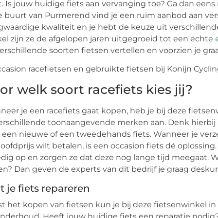
. Is jouw huidige fiets aan vervanging toe? Ga dan eens 
e buurt van Purmerend vind je een ruim aanbod aan versch
waardige kwaliteit en je hebt de keuze uit verschillen
el zijn ze de afgelopen jaren uitgegroeid tot een echte
erschillende soorten fietsen vertellen en voorzien je gr
or welk soort racefiets kies jij?
eer je een racefiets gaat kopen, heb je bij deze fiets
erschillende toonaangevende merken aan. Denk hierbij a
 een nieuwe of een tweedehands fiets. Wanneer je verzeke
oofdprijs wilt betalen, is een occasion fiets dé oplossin
edig op en zorgen ze dat deze nog lange tijd meegaat. We
n? Dan geven de experts van dit bedrijf je graag deskun
t je fiets repareren
t het kopen van fietsen kun je bij deze fietsenwinkel in
nderhoud. Heeft jouw huidige fiets een reparatie nodi