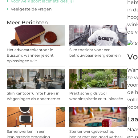
Voor welk soort racefiets kies jij?
hebt
Veelgestelde vragen
in d
hoog
Meer Berichten
wink
de v
Het advocatenkantoor in
Slim toezicht voor een
Vo
Bussum: wanneer je echt
betrouwbaar energieterrein
oplossingen wilt
Wann
ze v
voor
de h
Slim kantoorruimte huren in
Praktische gids voor
Wageningen als ondernemer
wooninspiratie en tuinideeën
voll
kope
Laa
Naas
Samenwerken in een
Sterker werkgeverschap
en o
inspirerende omgeving
begint met een goed verhaal