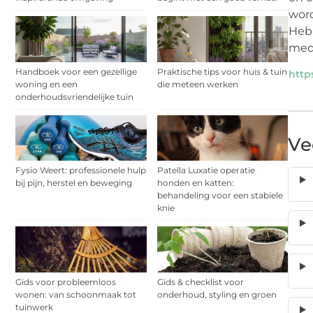
word
Heb 
mede
Handboek voor een gezellige
Praktische tips voor huis & tuin
http
woning en een
die meteen werken
onderhoudsvriendelijke tuin
Ve
Fysio Weert: professionele hulp
Patella Luxatie operatie
bij pijn, herstel en beweging
honden en katten:
behandeling voor een stabiele
knie
Gids voor probleemloos
Gids & checklist voor
wonen: van schoonmaak tot
onderhoud, styling en groen
tuinwerk