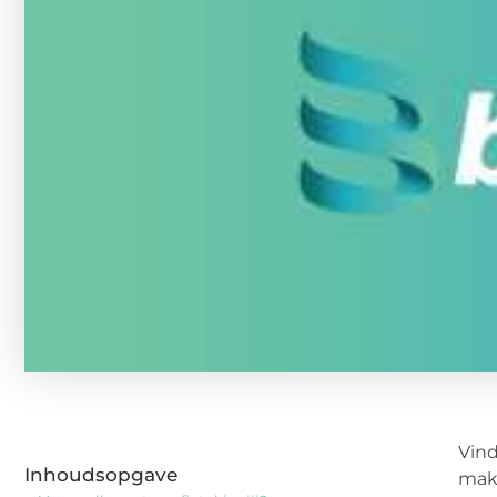
Vind
Inhoudsopgave
make