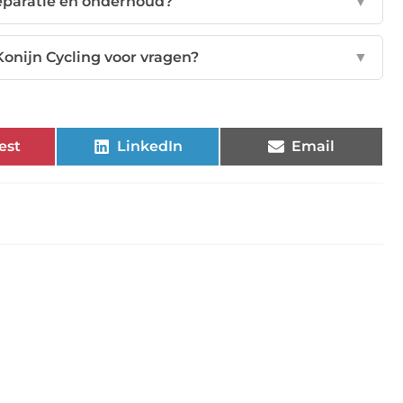
reparatie en onderhoud?
▼
onijn Cycling voor vragen?
▼
est
LinkedIn
Email