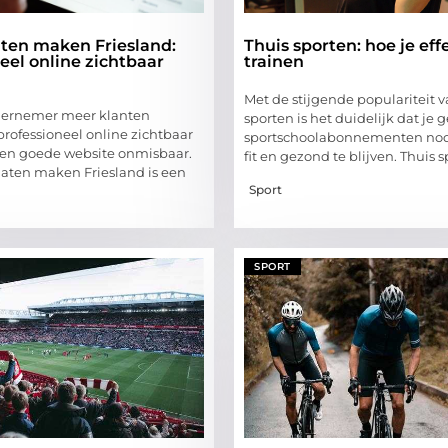
aten maken Friesland:
Thuis sporten: hoe je eff
eel online zichtbaar
trainen
Met de stijgende populariteit v
ndernemer meer klanten
sporten is het duidelijk dat je 
professioneel online zichtbaar
sportschoolabonnementen no
 een goede website onmisbaar.
fit en gezond te blijven. Thuis 
laten maken Friesland is een
Sport
SPORT