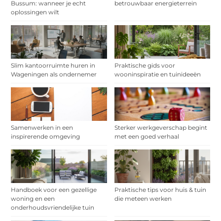
Bussum: wanneer je echt
betrouwbaar energieterrein
oplossingen wilt
Slim kantoorruimte huren in
Praktische gids voor
Wageningen als ondernemer
wooninspiratie en tuinideeën
Samenwerken in een
Sterker werkgeverschap begint
inspirerende omgeving
met een goed verhaal
Handboek voor een gezellige
Praktische tips voor huis & tuin
woning en een
die meteen werken
onderhoudsvriendelijke tuin