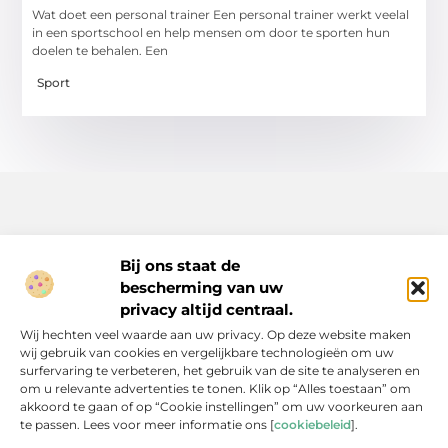
Wat doet een personal trainer Een personal trainer werkt veelal
in een sportschool en help mensen om door te sporten hun
doelen te behalen. Een
Sport
Bij ons staat de
bescherming van uw
Inspiratie, tips en verhalen voor elk moment.
privacy altijd centraal.
Ontdek een breed scala aan artikelen en blogs die je dagelijks
Wij hechten veel waarde aan uw privacy. Op deze website maken
leven verrijken, van praktische adviezen tot boeiende verhalen.
wij gebruik van cookies en vergelijkbare technologieën om uw
surfervaring te verbeteren, het gebruik van de site te analyseren en
Bericht categorie
om u relevante advertenties te tonen. Klik op “Alles toestaan” om
akkoord te gaan of op “Cookie instellingen” om uw voorkeuren aan
te passen. Lees voor meer informatie ons [
cookiebeleid
].