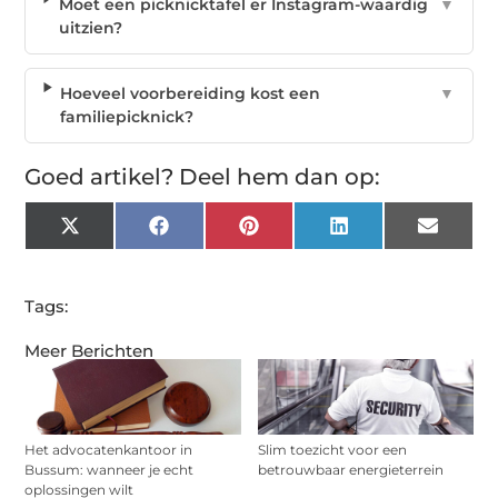
Moet een picknicktafel er Instagram-waardig
▼
uitzien?
Hoeveel voorbereiding kost een
▼
familiepicknick?
Goed artikel? Deel hem dan op:
X
Facebook
Pinterest
LinkedIn
Email
(Twitter)
Tags:
Meer Berichten
Het advocatenkantoor in
Slim toezicht voor een
Bussum: wanneer je echt
betrouwbaar energieterrein
oplossingen wilt