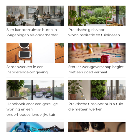
Slim kantoorruimte huren in
Praktische gids voor
Wageningen als ondernemer
wooninspiratie en tuinideeën
Samenwerken in een
Sterker werkgeverschap begint
inspirerende omgeving
met een goed verhaal
Handboek voor een gezellige
Praktische tips voor huis & tuin
woning en een
die meteen werken
onderhoudsvriendelijke tuin