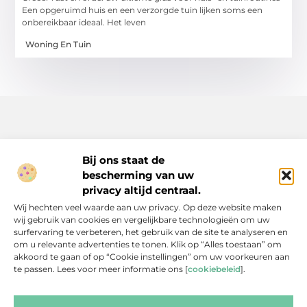
Een opgeruimd huis en een verzorgde tuin lijken soms een
onbereikbaar ideaal. Het leven
Woning En Tuin
Bij ons staat de
bescherming van uw
Inspiratie, tips en verhalen voor elk moment.
privacy altijd centraal.
Ontdek een breed scala aan artikelen en blogs die je dagelijks
Wij hechten veel waarde aan uw privacy. Op deze website maken
leven verrijken, van praktische adviezen tot boeiende verhalen.
wij gebruik van cookies en vergelijkbare technologieën om uw
surfervaring te verbeteren, het gebruik van de site te analyseren en
Bericht categorie
om u relevante advertenties te tonen. Klik op “Alles toestaan” om
akkoord te gaan of op “Cookie instellingen” om uw voorkeuren aan
te passen. Lees voor meer informatie ons [
cookiebeleid
].
Onze informatie