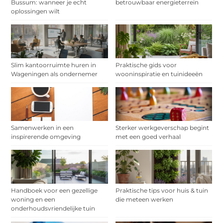
Bussum: wanneer je echt
betrouwbaar energieterrein
oplossingen wilt
Slim kantoorruimte huren in
Praktische gids voor
Wageningen als ondernemer
wooninspiratie en tuinideeën
Samenwerken in een
Sterker werkgeverschap begint
inspirerende omgeving
met een goed verhaal
Handboek voor een gezellige
Praktische tips voor huis & tuin
woning en een
die meteen werken
onderhoudsvriendelijke tuin