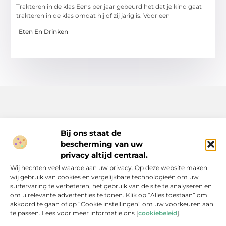
Trakteren in de klas Eens per jaar gebeurd het dat je kind gaat
trakteren in de klas omdat hij of zij jarig is. Voor een
Eten En Drinken
Bij ons staat de
bescherming van uw
Inspiratie, tips en verhalen voor elk moment.
privacy altijd centraal.
Ontdek een breed scala aan artikelen en blogs die je dagelijks
Wij hechten veel waarde aan uw privacy. Op deze website maken
leven verrijken, van praktische adviezen tot boeiende verhalen.
wij gebruik van cookies en vergelijkbare technologieën om uw
surfervaring te verbeteren, het gebruik van de site te analyseren en
Bericht categorie
om u relevante advertenties te tonen. Klik op “Alles toestaan” om
akkoord te gaan of op “Cookie instellingen” om uw voorkeuren aan
te passen. Lees voor meer informatie ons [
cookiebeleid
].