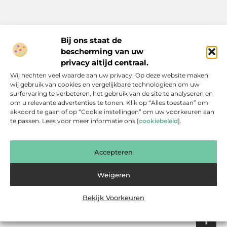
Bij ons staat de
bescherming van uw
Inspiratie, tips en verhalen voor elk moment.
privacy altijd centraal.
Ontdek een breed scala aan artikelen en blogs die je dagelijks
Wij hechten veel waarde aan uw privacy. Op deze website maken
leven verrijken, van praktische adviezen tot boeiende verhalen.
wij gebruik van cookies en vergelijkbare technologieën om uw
surfervaring te verbeteren, het gebruik van de site te analyseren en
Bericht categorie
om u relevante advertenties te tonen. Klik op “Alles toestaan” om
akkoord te gaan of op “Cookie instellingen” om uw voorkeuren aan
te passen. Lees voor meer informatie ons [
cookiebeleid
].
Onze informatie
Accepteren
Backlinks Kopen: Slimme Investering of Gevaarlijke Shortcut?
Kan je geld verdienen met een website? Een eerlijke blik achter de schermen
Weigeren
Bekijk Voorkeuren
Website index
Cookiebeleid (EU)
@2025 www.bsdesmidse.nl. All Right Reserved.