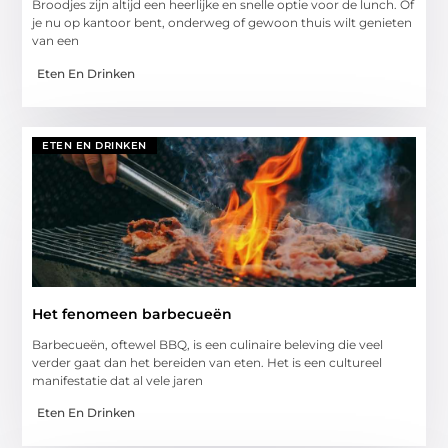
Broodjes zijn altijd een heerlijke en snelle optie voor de lunch. Of
je nu op kantoor bent, onderweg of gewoon thuis wilt genieten
van een
Eten En Drinken
ETEN EN DRINKEN
Het fenomeen barbecueën
Barbecueën, oftewel BBQ, is een culinaire beleving die veel
verder gaat dan het bereiden van eten. Het is een cultureel
manifestatie dat al vele jaren
Eten En Drinken