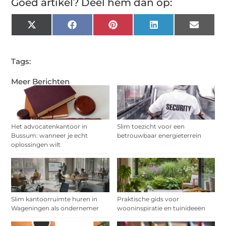
Goed artikel? Deel hem dan op:
X
Facebook
Pinterest
LinkedIn
Email
(Twitter)
Tags:
Meer Berichten
Het advocatenkantoor in
Slim toezicht voor een
Bussum: wanneer je echt
betrouwbaar energieterrein
oplossingen wilt
Slim kantoorruimte huren in
Praktische gids voor
Wageningen als ondernemer
wooninspiratie en tuinideeën