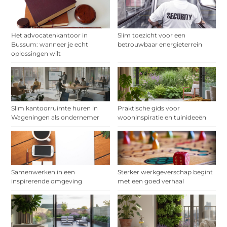
Het advocatenkantoor in
Slim toezicht voor een
Bussum: wanneer je echt
betrouwbaar energieterrein
oplossingen wilt
Slim kantoorruimte huren in
Praktische gids voor
Wageningen als ondernemer
wooninspiratie en tuinideeën
Samenwerken in een
Sterker werkgeverschap begint
inspirerende omgeving
met een goed verhaal