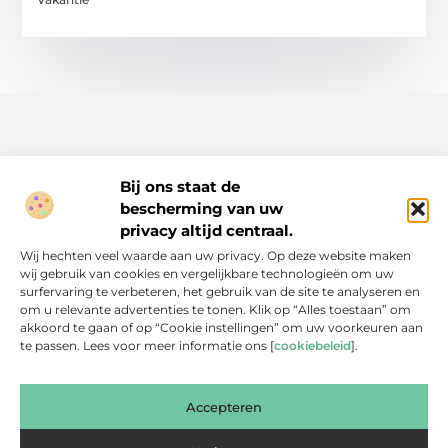
Bij ons staat de
bescherming van uw
Inspiratie, tips en verhalen voor elk moment.
privacy altijd centraal.
Ontdek een breed scala aan artikelen en blogs die je dagelijks
Wij hechten veel waarde aan uw privacy. Op deze website maken
leven verrijken, van praktische adviezen tot boeiende verhalen.
wij gebruik van cookies en vergelijkbare technologieën om uw
surfervaring te verbeteren, het gebruik van de site te analyseren en
Bericht categorie
om u relevante advertenties te tonen. Klik op “Alles toestaan” om
akkoord te gaan of op “Cookie instellingen” om uw voorkeuren aan
te passen. Lees voor meer informatie ons [
cookiebeleid
].
Onze informatie
Accepteren
Backlinks Kopen: Slimme Investering of Gevaarlijke Shortcut?
Kan je geld verdienen met een website? Een eerlijke blik achter de schermen