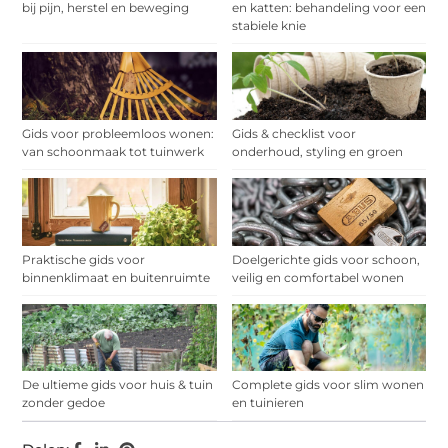
bij pijn, herstel en beweging
en katten: behandeling voor een
stabiele knie
Gids voor probleemloos wonen:
Gids & checklist voor
van schoonmaak tot tuinwerk
onderhoud, styling en groen
Praktische gids voor
Doelgerichte gids voor schoon,
binnenklimaat en buitenruimte
veilig en comfortabel wonen
De ultieme gids voor huis & tuin
Complete gids voor slim wonen
zonder gedoe
en tuinieren