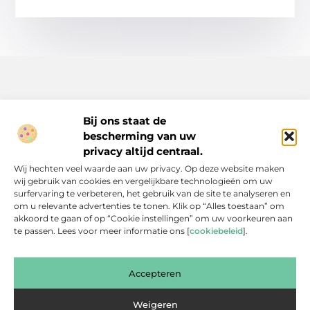
Bij ons staat de
bescherming van uw
Inspiratie, tips en verhalen voor elk moment.
privacy altijd centraal.
Ontdek een breed scala aan artikelen en blogs die je dagelijks
Wij hechten veel waarde aan uw privacy. Op deze website maken
leven verrijken, van praktische adviezen tot boeiende verhalen.
wij gebruik van cookies en vergelijkbare technologieën om uw
surfervaring te verbeteren, het gebruik van de site te analyseren en
Bericht categorie
om u relevante advertenties te tonen. Klik op “Alles toestaan” om
akkoord te gaan of op “Cookie instellingen” om uw voorkeuren aan
te passen. Lees voor meer informatie ons [
cookiebeleid
].
Onze informatie
Accepteren
Backlinks Kopen: Slimme Investering of Gevaarlijke Shortcut?
Kan je geld verdienen met een website? Een eerlijke blik achter de schermen
Weigeren